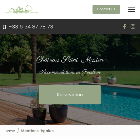
Aller
au
Contact us
contenu
principal
+33 6 34 87 78 73
Château Saint-Martin
Accommodations in Pouillon
Reservation
Home
Mentions légales