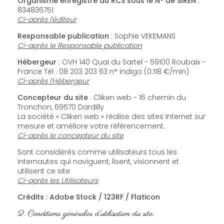
Organisme enregistré au RCS sous le N° de SIREN
:
834836751
Ci-après l'éditeur
Responsable publication
: Sophie VEKEMANS
Ci-après le Responsable publication
Hébergeur
: OVH 140 Quai du Sartel - 59100 Roubaix -
France Tél : 08 203 203 63 n° indigo (0.118 €/min)
Ci-après l'Hébergeur
Concepteur du site
: Cliken web - 16 chemin du
Tronchon, 69570 Dardilly
La société « Cliken web » réalise des sites Internet sur
mesure et améliore votre référencement.
Ci-après le concepteur du site
Sont considérés comme utilisateurs tous les
internautes qui naviguent, lisent, visionnent et
utilisent ce site
Ci-après les Utilisateurs
Crédits : Adobe Stock / 123RF / Flaticon
2. Conditions générales d’utilisation du site.